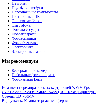
Неттопы
Ноутбуки, нетбуки
Персональные компьютеры
Планшетные ПК
Системные блоки
Смартфоны
Фотоаксессуары
Фотоаппараты
Фотовспышки
Фотообъективы
Электроника
Электронные книги
Мы рекомендуем
Беззеркальные камеры
Небольшие фотоаппараты
Фотокамеры Leica
Комплект перезаправляемых картриджей WWM Epson
C79/TX200/TX209/TX400/TX409 (RC.T073N)
Гарнитура
Cosonic CD-780MV
Вернуться к: Компьютерная периферия