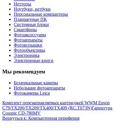
Неттопы
Ноутбуки, нетбуки
Персональные компьютеры
Планшетные ПК
Системные блоки
Смартфоны
Фотоаксессуары
Фотоаппараты
Фотовспышки
Фотообъективы
Электроника
Электронные книги
Мы рекомендуем
Беззеркальные камеры
Небольшие фотоаппараты
Фотокамеры Leica
Комплект перезаправляемых картриджей WWM Epson
C79/TX200/TX209/TX400/TX409 (RC.T073N)
Гарнитура
Cosonic CD-780MV
Вернуться к: Компьютерная периферия