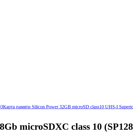
03
Карта памяти Silicon Power 32GB microSD class10 UHS-I S
128Gb microSDXC class 10 (SP