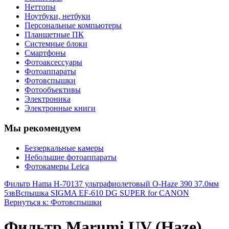
Неттопы
Ноутбуки, нетбуки
Персональные компьютеры
Планшетные ПК
Системные блоки
Смартфоны
Фотоаксессуары
Фотоаппараты
Фотовспышки
Фотообъективы
Электроника
Электронные книги
Мы рекомендуем
Беззеркальные камеры
Небольшие фотоаппараты
Фотокамеры Leica
Фильтр Hama H-70137 ультрафиолетовый O-Haze 390 37.0мм
5зв
Вспышка SIGMA EF-610 DG SUPER for CANON
Вернуться к: Фотовспышки
Фильтр Marumi UV (Haze)