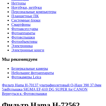
Неттопы
Ноутбуки, нетбуки
Персональные компьютеры
Планшетные ПК
Системные блоки
Смартфоны
Фотоаксессуары
Фотоаппараты
Фотовспышки
Фотообъективы
Электроника
Электронные книги
Мы рекомендуем
Беззеркальные камеры
Небольшие фотоаппараты
Фотокамеры Leica
Фильтр Hama H-70137 ультрафиолетовый O-Haze 390 37.0мм
5зв
Вспышка SIGMA EF-610 DG SUPER for CANON
Вернуться к: Фотовспышки
Фильтр Hama H-72562