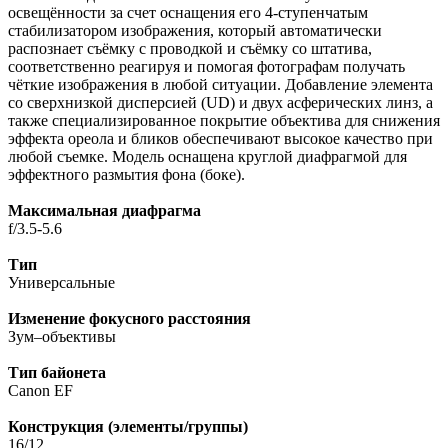
освещённости за счет оснащения его 4-ступенчатым
стабилизатором изображения, который автоматически
распознает съёмку с проводкой и съёмку со штатива,
соответственно реагируя и помогая фотографам получать
чёткие изображения в любой ситуации. Добавление элемента
со сверхнизкой дисперсией (UD) и двух асферических линз, а
также специализированное покрытие объектива для снижения
эффекта ореола и бликов обеспечивают высокое качество при
любой съемке. Модель оснащена круглой диафрагмой для
эффектного размытия фона (боке).
Максимальная диафрагма
f/3.5-5.6
Тип
Универсальные
Изменение фокусного расстояния
Зум–объективы
Тип байонета
Canon EF
Конструкция (элементы/группы)
16/12