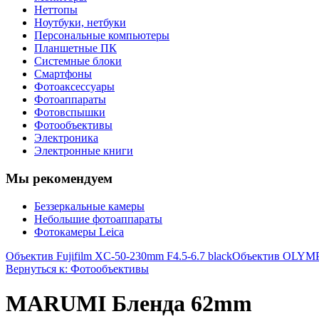
Неттопы
Ноутбуки, нетбуки
Персональные компьютеры
Планшетные ПК
Системные блоки
Смартфоны
Фотоаксессуары
Фотоаппараты
Фотовспышки
Фотообъективы
Электроника
Электронные книги
Мы рекомендуем
Беззеркальные камеры
Небольшие фотоаппараты
Фотокамеры Leica
Объектив Fujifilm XC-50-230mm F4.5-6.7 black
Объектив OLYMP
Вернуться к: Фотообъективы
MARUMI Бленда 62mm